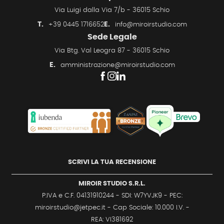
Via Luigi dalla Via 7/b - 36015 Schio
T.
E.
+39 0445 1716652
info@miroirstudio.com
Sede Legale
Via Btg. Val Leogra 87 - 36015 Schio
E.
amministrazione@miroirstudio.com
SCRIVI LA TUA RECENSIONE
MIROIR STUDIO S.R.L.
P.IVA e C.F. 04131910244 - SDI: W7YVJK9 - PEC:
miroirstudio@jetpec.it - Cap Sociale: 10.000 I.V. -
REA: VI381692