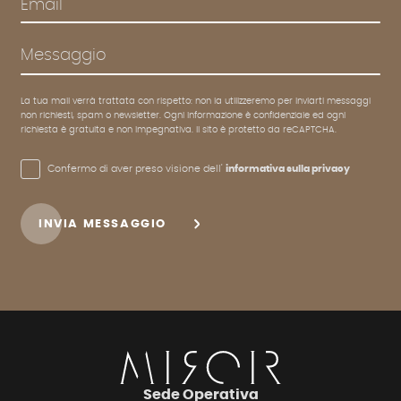
Email
Messaggio
La tua mail verrà trattata con rispetto: non la utilizzeremo per inviarti messaggi
non richiesti, spam o newsletter. Ogni informazione è confidenziale ed ogni
richiesta è gratuita e non impegnativa. Il sito è protetto da reCAPTCHA.
Confermo di aver preso visione dell'
informativa sulla privacy
INVIA MESSAGGIO
Sede Operativa