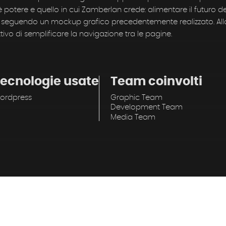
è potere e quello in cui Zamberlan crede: alimentare il futuro del
a seguendo un mockup grafico precedentemente realizzato. Alla
vo di semplificare la navigazione tra le pagine.
ecnologie usate
Team coinvolti
ordpress
Graphic Team
Development Team
Media Team