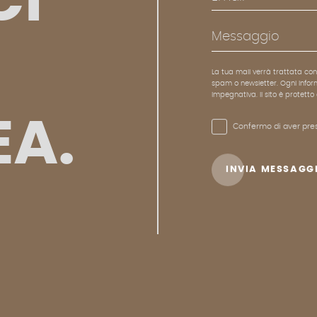
CI
Messaggio
La tua mail verrà trattata con 
spam o newsletter. Ogni inform
impegnativa. Il sito è protet
EA.
Confermo di aver pres
INVIA MESSAGG