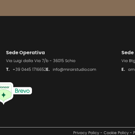
Sede Operativa
Sede
Via Luigi dalla Via 7/b - 36015 Schio
Via Btg
T.
E.
E.
+39 0445 1716652
info@miroirstudio.com
amm
Privacy Policy
-
Cookie Policy
-