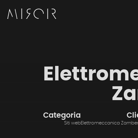
Elettrom
Za
Categoria
Cl
Siti web
Elettromeccanica Zamberlan