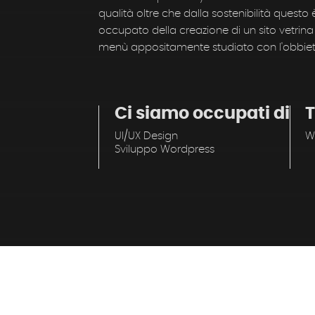
qualità oltre che dalla sostenibilità questo 
occupato della creazione di un sito vetrin
menù appositamente studiato con l'obbietti
Ci siamo occupati di
T
UI/UX Design
W
Sviluppo Wordpress