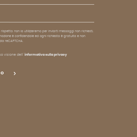
rispetto: non la utilizzeremo per inviarti messaggi non richiesti,
azione è confidenziale ed ogni richiesta è gratuita e non
to da reCAPTCHA.
o visione dell'
informativa sulla privacy
IO