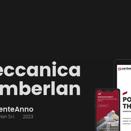
eccanica
mberlan
iente
Anno
 S.r.l.
2023