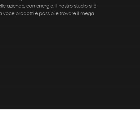
le aziende, con energia. Il nostro studio si è
 voce prodotti è possibile trovare il mega