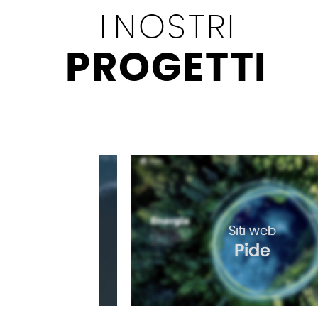
I
NOSTRI
PROGETTI
Siti web
e
Pide