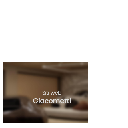
Siti web
Giacometti
Due